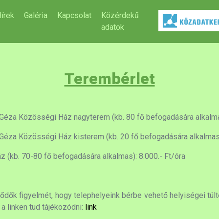
írek
Galéria
Kapcsolat
Közérdekű
adatok
Terembérlet
Géza Közösségi Ház nagyterem (kb. 80 fő befogadására alkalmas
éza Közösségi Ház kisterem (kb. 20 fő befogadására alkalmas):
 (kb. 70-80 fő befogadására alkalmas): 8.000.- Ft/óra
ődők figyelmét, hogy telephelyeink bérbe vehető helyiségei túl
a linken tud tájékozódni:
link