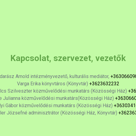
Kapcsolat, szervezet, vezetők
arász Arnold intézményvezető, kulturális mediátor,
+36306609
Varga Erika könyvtáros (Könyvtár)
+3623632232
cs Szilveszter közművelődési munkatárs (Közösségi Ház)
+3
e Julianna közművelődési munkatárs(Közösségi Ház)
+363066
lyi Gábor közművelődési munkatárs (Közösségi Ház)
+3630341
er Józsefné adminisztrátor (Közösségi Ház, Könyvtár)
+36236