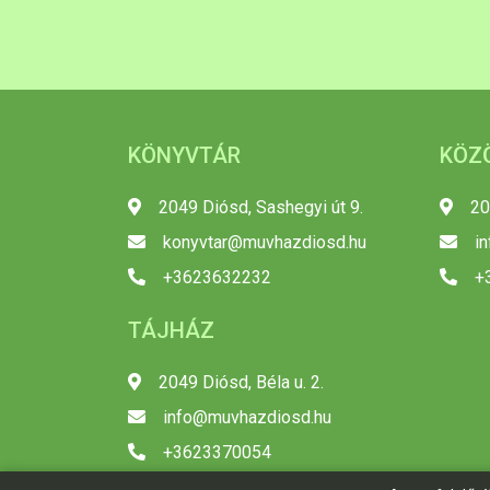
KÖNYVTÁR
KÖZ
2049 Diósd, Sashegyi út 9.
20
konyvtar@muvhazdiosd.hu
i
+3623632232
+
TÁJHÁZ
2049 Diósd, Béla u. 2.
info@muvhazdiosd.hu
+3623370054