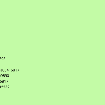
893
6303416817
09893
6817
32232