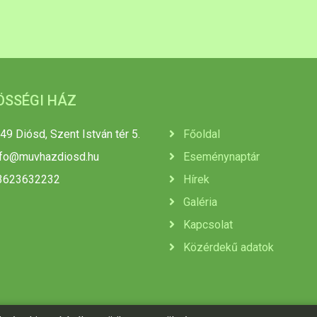
ÖSSÉGI HÁZ
49 Diósd, Szent István tér 5.
Főoldal
nfo@muvhazdiosd.hu
Eseménynaptár
3623632232
Hírek
Galéria
Kapcsolat
Közérdekű adatok