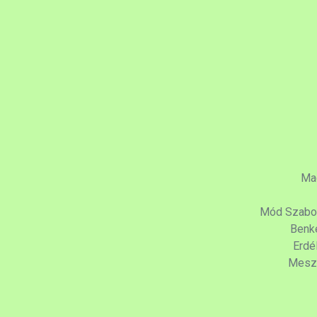
Mad
Mód Szabol
Benk
Erdé
Meszl